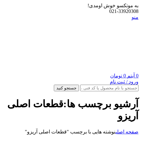
به موتکسو خوش اومدی!
021-33920308
منو
0
آیتم
0
تومان
ورود / ثبت نام
جستجو کنید
آرشیو برچسب ها:قطعات اصلی
آریزو
صفحه اصلی
نوشته هایی با برچسب "قطعات اصلی آریزو"