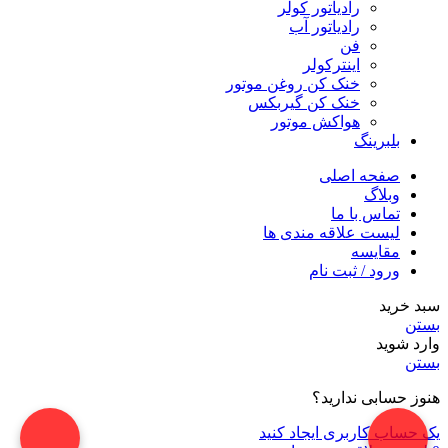
رادیاتور کولر
رادیاتور آب
فن
اینترکولر
خنک کن روغن موتور
خنک کن گیربکس
هواکش موتور
بلبرینگ
صفحه اصلی
وبلاگ
تماس با ما
لیست علاقه مندی ها
مقایسه
ورود / ثبت نام
سبد خرید
بستن
وارد شوید
بستن
هنوز حسابی ندارید؟
یک حساب کاربری ایجاد کنید