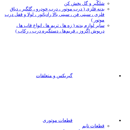
شلگیر و گل‌ پخش‌ کن
بدنه فلزی ( درب موتور ، درب خودرو ، گلگیر ، دیاق
فلزی ، سینی فن ، سینی بالا رادیاتور ، لولا و قفل درب
موتور )
سایر لوازم بدنه ( زه ها ، تریم ها ، انواع قاب ها ،
درپوش اگزوز ، فریم‌ها ، دستگیره درب ، رکاب )
گیربکس و متعلقات
قطعات موتوری
قطعات تایم