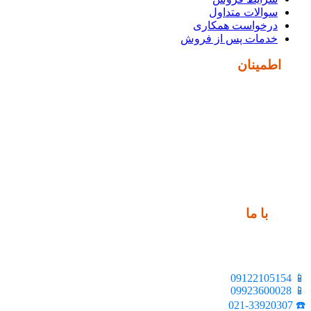
سوالات متداول
درخواست همکاری
خدمات پس از فروش
نماد
اطمینان
ارتباط
با ما
📍 تهران، خیابان ملت، بالاتر از اکباتان، بن بست هنر، ساختمان
بیستون، پلاک 2، واحد 10
📱 09122105154
📱 09923600028
☎️ 021-33920307