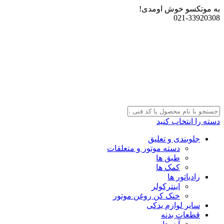
به موتکسو خوش اومدی!
021-33920308
دسته را انتخاب کنید
جلوبندی و تعلیق
دسته موتور و متعلقات
طبق ها
کمک ها
رادیاتور ها
اینترکولر
خنک کن روغن موتور
سایر لوازم یدکی
قطعات بدنه