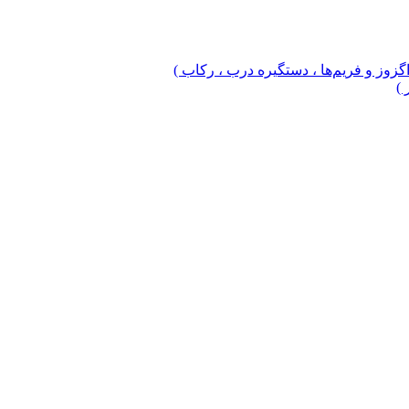
 اگزوز و فریم‌ها ، دستگیره درب ، رکاب )
 )