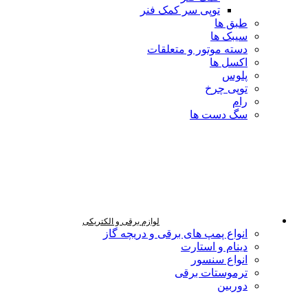
توپی سر کمک فنر
طبق ها
سیبک ها
دسته موتور و متعلقات
اکسل ها
پلوس
توپی چرخ
رام
سگ دست ها
لوازم برقی و الکتریکی
انواع پمپ های برقی و دریچه گاز
دینام و استارت
انواع سنسور
ترموستات برقی
دوربین