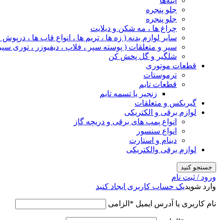
آینه‌ها
جلو پنجره
جلو پنجره
چراغ‌ ها ، مه‌ شکن و دیلایت
سایر لوازم بدنه ( زه ها ، تریم ها ، انواع قاب ها ، درپوش
سپر و متعلقات ( پوسته سپر ، فلاپ ، دیفیوزر ، توری سپر
شلگیر و گل‌ پخش‌ کن
قطعات موتوری
ترموستات
قطعات تایم
زنجیر یا تسمه تایم
گیربکس و متعلقات
لوازم برقی و الکتریکی
انواع پمپ های برقی و دریچه گاز
انواع سنسور
دینام و استارت
لوازم برقی والکتریکی
جستجو کنید
ورود / ثبت نام
وارد شوید
یک حساب کاربری ایجاد کنید
نام کاربری یا آدرس ایمیل
*
الزامی