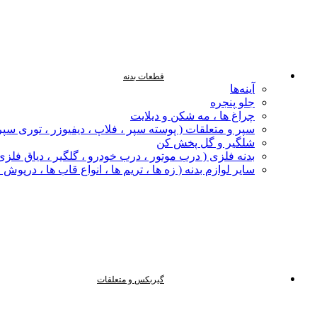
قطعات بدنه
آینه‌ها
جلو پنجره
چراغ‌ ها ، مه‌ شکن و دیلایت
سپر و متعلقات ( پوسته سپر ، فلاپ ، دیفیوزر ، توری سپر
شلگیر و گل‌ پخش‌ کن
بدنه فلزی ( درب موتور ، درب خودرو ، گلگیر ، دیاق فلزی ،
سایر لوازم بدنه ( زه ها ، تریم ها ، انواع قاب ها ، درپوش
گیربکس و متعلقات