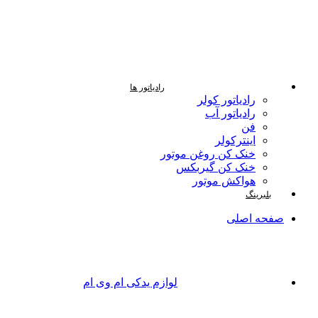
رادیاتور ها
رادیاتور کولر
رادیاتور آب
فن
اینترکولر
خنک کن روغن موتور
خنک کن گیربکس
هواکش موتور
بلبرینگ
صفحه اصلی
لوازم یدکی ام وی ام